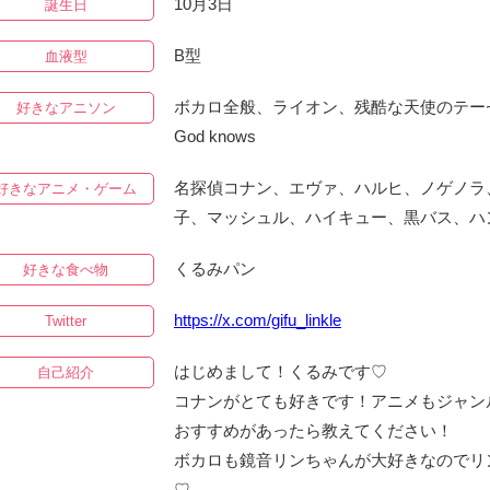
10月3日
誕生日
B型
血液型
ボカロ全般、ライオン、残酷な天使のテーゼ、
好きなアニソン
God knows
名探偵コナン、エヴァ、ハルヒ、ノゲノラ
好きなアニメ・ゲーム
子、マッシュル、ハイキュー、黒バス、ハ
くるみパン
好きな食べ物
https://x.com/gifu_linkle
Twitter
はじめまして！くるみです♡
自己紹介
コナンがとても好きです！アニメもジャン
おすすめがあったら教えてください！
ボカロも鏡音リンちゃんが大好きなのでリ
♡