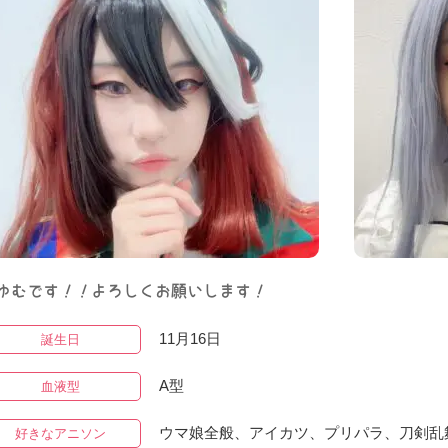
ゆむです！！よろしくお願いします！
11月16日
誕生日
A型
血液型
ウマ娘全般、アイカツ、プリパラ、刀剣乱
好きなアニソン