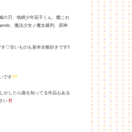
鬼滅の刃、地縛少年花子くん、艦これ
 Legends、魔法少女ノ魔女裁判、原神、
です♡甘いものも基本全般好きです!!
いです
しかしたら曲を知ってる作品もある
さい