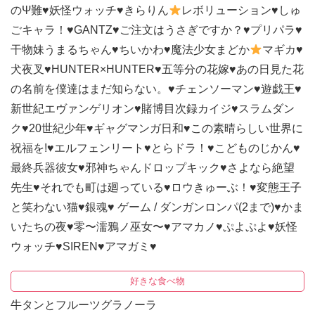
のΨ難
♥
妖怪ウォッチ
♥
きらりん
レボリューション
♥
しゅ
ごキャラ！
♥
GANTZ
♥
ご注文はうさぎですか？
♥
プリパラ
♥
干物妹うまるちゃん
♥
ちいかわ
♥
魔法少女まどか
マギカ
♥
犬夜叉
♥
HUNTER×HUNTER
♥
五等分の花嫁
♥
あの日見た花
の名前を僕達はまだ知らない。
♥
チェンソーマン
♥
遊戯王
♥
新世紀エヴァンゲリオン
♥
賭博目次録カイジ
♥
スラムダン
ク
♥
20世紀少年
♥
ギャグマンガ日和
♥
この素晴らしい世界に
祝福を!
♥
エルフェンリート
♥
とらドラ！
♥
こどものじかん
♥
最終兵器彼女
♥
邪神ちゃんドロップキック
♥
さよなら絶望
先生
♥
それでも町は廻っている
♥
ロウきゅーぶ！
♥
変態王子
と笑わない猫
♥
銀魂
♥
ゲーム / ダンガンロンパ(2まで)
♥
かま
いたちの夜
♥
零〜濡鴉ノ巫女〜
♥
アマカノ
♥
ぷよぷよ
♥
妖怪
ウォッチ
♥
SIREN
♥
アマガミ
♥
好きな食べ物
牛タンとフルーツグラノーラ