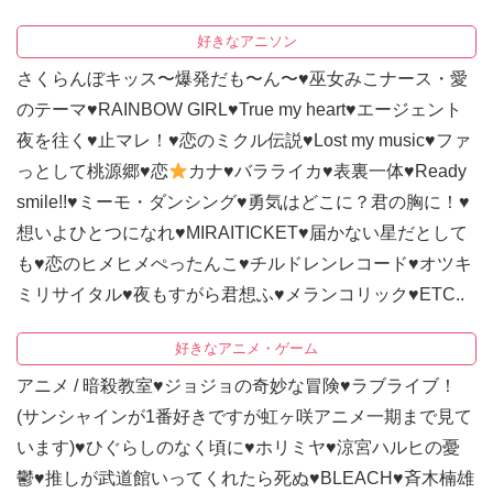
好きなアニソン
さくらんぼキッス〜爆発だも〜ん〜
♥
巫女みこナース・愛
のテーマ
♥
RAINBOW GIRL
♥
True my heart
♥
エージェント
夜を往く
♥
止マレ！
♥
恋のミクル伝説
♥
Lost my music
♥
ファ
っとして桃源郷
♥
恋
カナ
♥
バラライカ
♥
表裏一体
♥
Ready
smile!!
♥
ミーモ・ダンシング
♥
勇気はどこに？君の胸に！
♥
想いよひとつになれ
♥
MIRAITICKET
♥
届かない星だとして
も
♥
恋のヒメヒメぺったんこ
♥
チルドレンレコード
♥
オツキ
ミリサイタル
♥
夜もすがら君想ふ
♥
メランコリック
♥
ETC..
好きなアニメ・ゲーム
アニメ / 暗殺教室
♥
ジョジョの奇妙な冒険
♥
ラブライブ！
(サンシャインが1番好きですが虹ヶ咲アニメ一期まで見て
います)
♥
ひぐらしのなく頃に
♥
ホリミヤ
♥
涼宮ハルヒの憂
鬱
♥
推しが武道館いってくれたら死ぬ
♥
BLEACH
♥
斉木楠雄