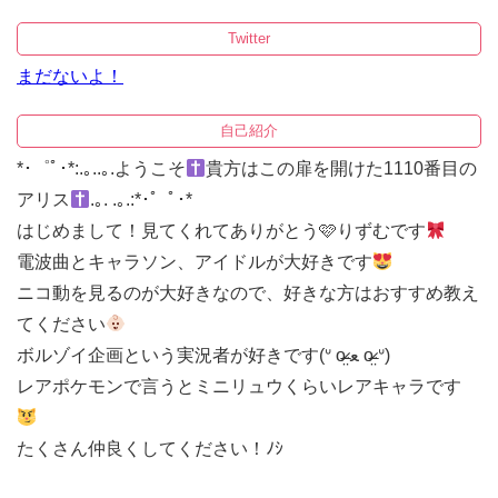
Twitter
まだないよ！
自己紹介
*･゜ﾟ･*:.｡..｡.ようこそ
貴方はこの扉を開けた1110番目の
アリス
.｡. .｡.:*･゜ﾟ･*
はじめまして！見てくれてありがとう🩷りずむです
電波曲とキャラソン、アイドルが大好きです
ニコ動を見るのが大好きなので、好きな方はおすすめ教え
てください
ボルゾイ企画という実況者が好きです(ᐡ o̴̶̷̤ ﻌ o̴̶̷̤ ᐡ)
レアポケモンで言うとミニリュウくらいレアキャラです
たくさん仲良くしてください！ﾉｼ