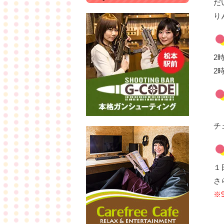
だ
り
2
2
チ
１
さ
※