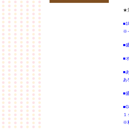
★
■
※
■
■
■
あ
■
■
１
※利