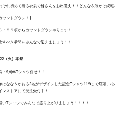
れぞれ初めて着る衣裳で皆さんをお出迎え！！どんな衣装かは続報
カウントダウン！】
３：５５頃からカウントダウンやります！
念すべき瞬間をみんなで迎えましょう！！
1/22（火）本祭
裳：9周年Tシャツ併せ！！
年はなな＆かおる2名がデザインした記念Tシャツ11/9まで店頭、松本店
インストアにて受注受付中！
揃いTシャツでみんなで盛り上がりましょう！！！！