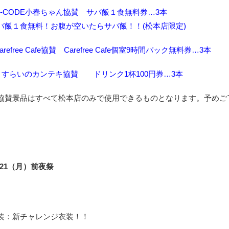
G-CODE小春ちゃん協賛 サバ飯１食無料券…3本
バ飯１食無料！お腹が空いたらサバ飯！！(松本店限定)
arefree Cafe協賛 Carefree Cafe個室9時間パック無料券…3本
さすらいのカンテキ協賛 ドリンク1杯100円券…3本
協賛景品はすべて松本店のみで使用できるものとなります。予めご
1/21（月）前夜祭
装：新チャレンジ衣装！！