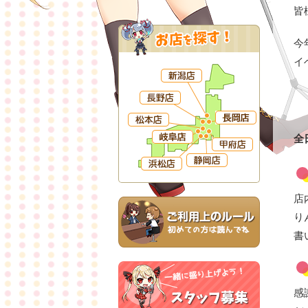
皆
今
イ
全
店
り
書
感