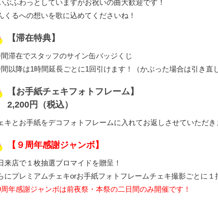
いぶふわっとしていますがお祝いの曲大歓迎です！
んくるへの想いを歌に込めてくださいね！
【滞在特典】
時間滞在でスタッフのサイン缶バッジくじ
時間以降は1時間延長ごとに1回引けます！（かぶった場合は引き直
【お手紙チェキフォトフレーム】
2,200円（税込）
ェキとお手紙をデコフォトフレームに入れてお返しさせていただき
【９周年感謝ジャンボ】
日来店で１枚抽選ブロマイドを贈呈！
らにプレミアムチェキorお手紙フォトフレームチェキ撮影ごとに１
9周年感謝ジャンボは前夜祭・本祭の二日間のみ開催です！