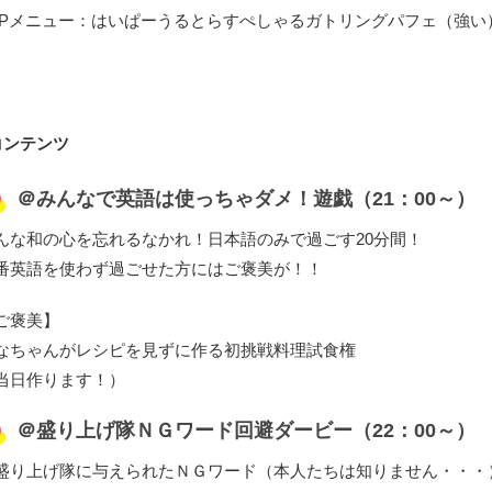
SPメニュー：はいぱーうるとらすぺしゃるガトリングパフェ（強い
コンテンツ
＠みんなで英語は使っちゃダメ！遊戯（21：00～）
んな和の心を忘れるなかれ！日本語のみで過ごす20分間！
番英語を使わず過ごせた方にはご褒美が！！
ご褒美】
なちゃんがレシピを見ずに作る初挑戦料理試食権
当日作ります！）
＠盛り上げ隊ＮＧワード回避ダービー（22：00～）
盛り上げ隊に与えられたＮＧワード（本人たちは知りません・・・