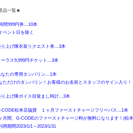
景品一覧★
1時間999円券…10本
イベント日を除く
盛り上げ隊衣装リクエスト券…3本
オーラス9,999円チケット…3本
あなたの専用タンバリン…1本
なただけのタンバリン！お客様のお名前とスタッフのサイン入り！
盛り上げ隊ボイス目覚まし時計…3本
G-CODE松本店協賛 １ヶ月ファーストチャージフリーパス…1本
ヶ月間、G-CODEのファーストチャージ料が無料になります！(松本
用期間2023/1/1～2023/1/31