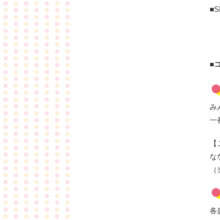
■
■
み
一
【
な
（
各