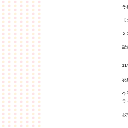
そ
【
２
記
1
衣
今
ラ
お