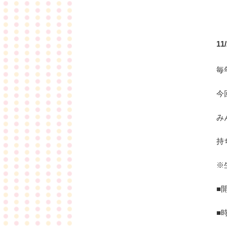
11
毎
今
み
持
※
■
■時