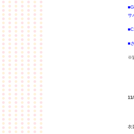
■
サ
■C
■
※
1
衣