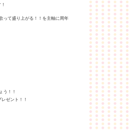
す！
歌って盛り上がる！！を主軸に周年
ょう！！
プレゼント！！