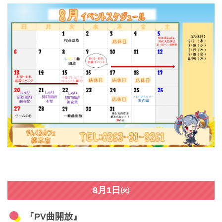
8月1日㈫
『PV曲開放』