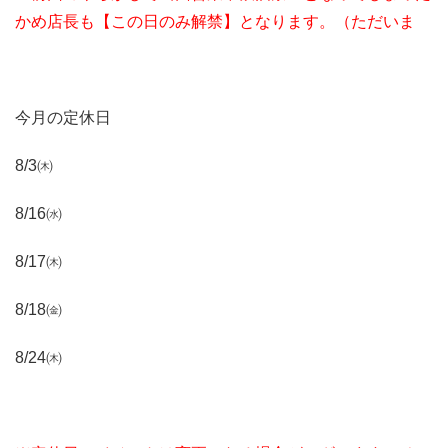
かめ店長も【この日のみ解禁】となります。（ただいま
今月の定休日
8/3㈭
8/16㈬
8/17㈭
8/18㈮
8/24㈭