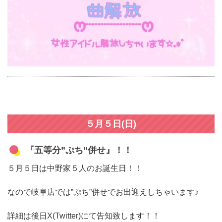
５月５日(日)
『五等分”ぷち”併せ』！！
５月５日は中野家５人のお誕生日！！
なので岐阜店では”ぷち”併せでお出迎えしちゃいます♪
詳細は後日X(Twitter)にて告知致します！！