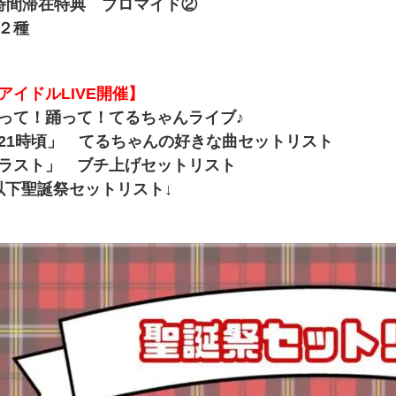
時間滞在特典 ブロマイド②
２種
アイドルLIVE開催】
って！踊って！てるちゃんライブ♪
21時頃」 てるちゃんの好きな曲セットリスト
ラスト」 ブチ上げセットリスト
以下聖誕祭セットリスト↓