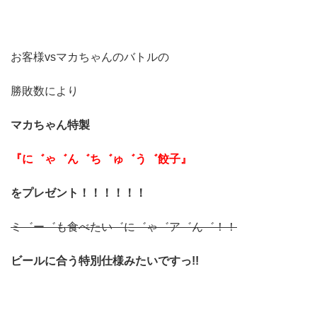
お客様vsマカちゃんのバトルの
勝敗数により
マカちゃん特製
『に゛ゃ゛ん゛ち゛ゅ゛う゛餃子』
をプレゼント！！！！！！
ミ゛ー゛も食べたい゛に゛ゃ゛ア゛ん゛！！
ビールに合う特別仕様みたいですっ!!