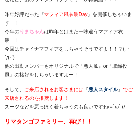
昨年好評だった『
マフィア風衣装Day
』を開催しちゃいま
す！！
今年の
りまちゃん
は昨年とはまた一味違うマフィア衣
装！！
今回はチャイナマフィアをしちゃうそうですよ！！？(; ･
`д･´)
他の出勤メンバーもオリジナルで『悪人風』or『取締役
風』の格好をしちゃいますよー！！
そして、
ご来店されるお客さまには
『
悪人スタイル
』
でご
来店されるのを推奨します！
スーツなどを悪っぽく着ちゃうのも良いですね(=ﾟωﾟ)ﾉ
リマタンゴファミリー、再び！！