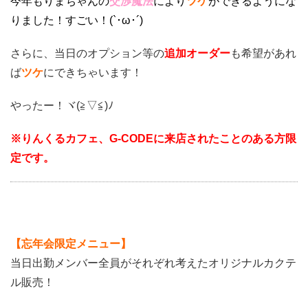
今年もりまちゃんの
交渉魔法
により
ツケ
ができるようにな
りました！すごい！(`･ω･´)
さらに、当日のオプション等の
追加オーダー
も希望があれ
ば
ツケ
にできちゃいます！
やったー！ヾ(≧▽≦)ﾉ
※りんくるカフェ、G-CODEに来店されたことのある方限
定です。
【忘年会限定メニュー】
当日出勤メンバー全員がそれぞれ考えたオリジナルカクテ
ル販売！