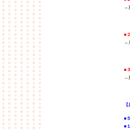
→
■
→
■
→
【
■
■