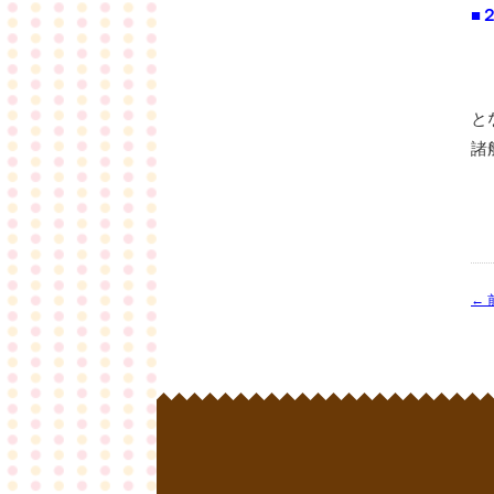
■
と
諸
←