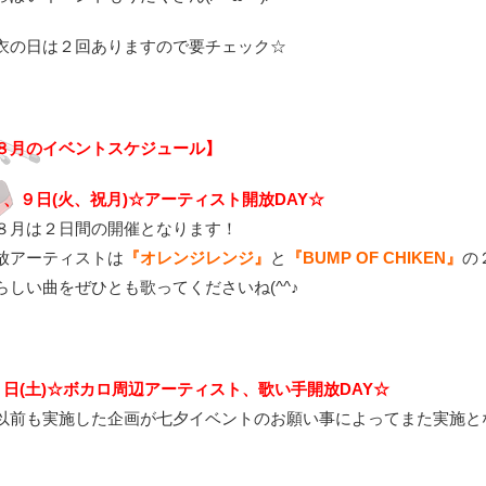
衣の日は２回ありますので要チェック☆
８月のイベントスケジュール】
３、９日(火、祝月)☆アーティスト開放DAY☆
８月は２日間の開催となります！
放アーティストは
『オレンジレンジ』
と
『BUMP OF CHIKEN』
の
らしい曲をぜひとも歌ってくださいね(^^♪
７日(土)☆ボカロ周辺アーティスト、歌い手開放DAY☆
以前も実施した企画が七夕イベントのお願い事によってまた実施と