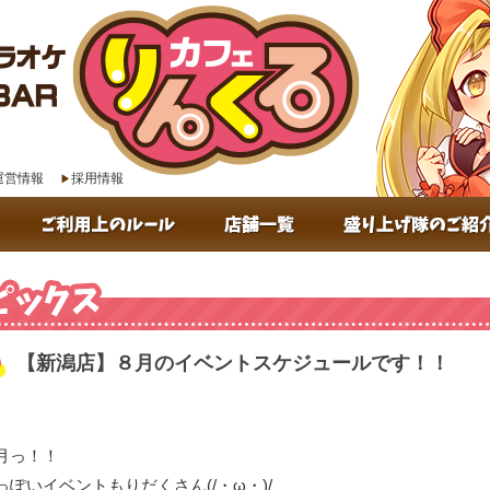
運営情報
採用情報
【新潟店】８月のイベントスケジュールです！！
トピックス
月っ！！
っぽいイベントもりだくさん(/・ω・)/