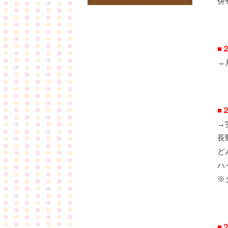
併
■
→
■
→
長
ど
ハ
※
■