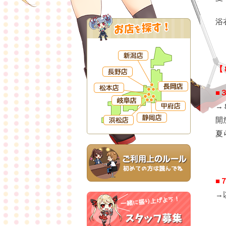
浴
【
■
→
開
夏
■
→