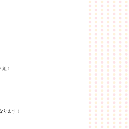
２組！
なります！