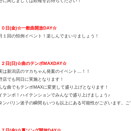
せに関しましては続報をお待ちください！
２０日(金)☆一般曲開放DAY☆
月１回の恒例イベント！楽しんでまいりましょう！
２２日(日)☆曲のテンポMAXDAY☆
実は新潟店のマカちゃん発案のイベント…！！
野店でも同日に実施となります！
んな曲でもテンポMAXに変更して盛り上げとなります！
イテンポ！ハイテンションでみんなで盛り上げましょう♪
タンバリン迷子の瞬間もいつも以上にある可能性がございます。ご
２７日(金)☆夏ソング開放DAY☆