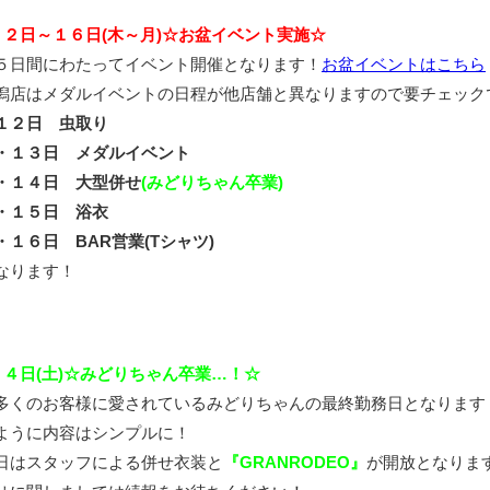
１２日～１６日(木～月)☆お盆イベント実施☆
５日間にわたってイベント開催となります！
お盆イベントはこちら
潟店はメダルイベントの日程が他店舗と異なりますので要チェック
１２日 虫取り
１３日 メダルイベント
１４日 大型併せ
(みどりちゃん卒業)
１５日 浴衣
１６日 BAR営業(Tシャツ)
なります！
１４日(土)☆みどりちゃん卒業…！☆
多くのお客様に愛されているみどりちゃんの最終勤務日となります
ように内容はシンプルに！
日はスタッフによる併せ衣装と
『GRANRODEO』
が開放となりま