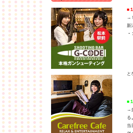
■
→
新
・
・
・
・
・
と
■
→
る
当