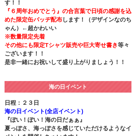
す！！
『６周年おめでとう』の合言葉で日頃の感謝を込
めた限定缶バッヂ配布
します！（デザインなのち
ゃん）←超かわいい
※数量限定先着
その他にも限定Tシャツ販売や巨大寄せ書き
等々
ございます！！
是非一緒にお祝いして盛り上がりましょう！！
海の日イベント
日程：２３日
海の日イベント(全店イベント)
『ぽい！ぽい！海の日だぁぁ』
夏っぽさ、海っぽさを感じていただけるようなイ