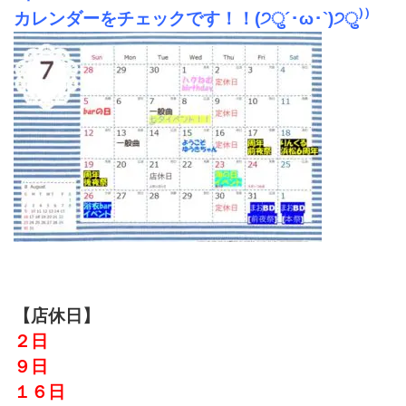
カレンダーをチェックです！！(੭ु´･ω･`)੭ु⁾⁾
【店休日】
２日
９日
１６日