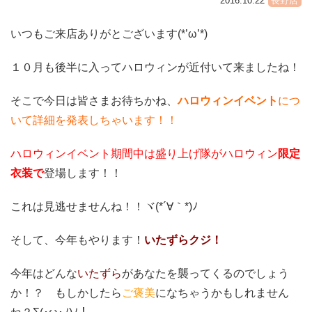
2016.10.22
長野店
いつもご来店ありがとございます(*’ω’*)
１０月も後半に入ってハロウィンが近付いて来ましたね！
そこで今日は皆さまお待ちかね、
ハロウィンイベント
につ
いて詳細を発表しちゃいます！！
ハロウィンイベント期間中は盛り上げ隊がハロウィン
限定
衣装で
登場します！！
これは見逃せませんね！！ヾ(*´∀｀*)ﾉ
そして、今年もやります！
いたずらクジ！
今年はどんな
いたずら
があなたを襲ってくるのでしょう
か！？ もしかしたら
ご褒美
になちゃうかもしれません