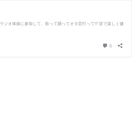
！ ラジオ体操に参加して、歌って踊ってオタ芸打って!? 皆で楽しく健
コメント
0