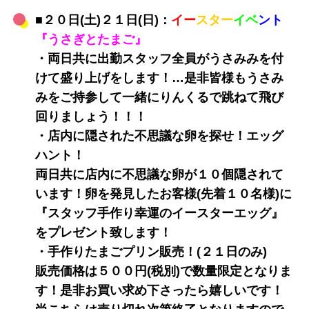
■２０日(土)２１日(日)：
イー
スター
イベ
ント
『うさぎとたまご』
・両日共に出勤スタッフ全員がうさみみを付
けて盛り上げをします！…是非皆様もうさみ
みをご持参して一緒にりんくるで跳ねて飛び
回りましょう！！！
・店内に隠された不思議な卵を探せ！エッグ
ハント！
両日共に店内に不思議な卵が１０個隠されて
います！卵を発見したお客様(先着１０名様)に
『スタッフ手作り幸運のイースターエッグ』
をプレゼント致します！
・手作りたまごプリン販売！(２１日のみ)
販売価格は５００円(税別)で数量限定となりま
す！是非お買い求め下さったら嬉しいです！