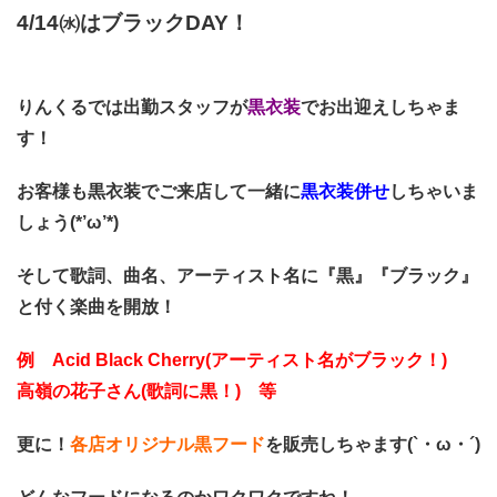
4/14㈬はブラックDAY！
りんくるでは出勤スタッフが
黒衣装
でお出迎えしちゃま
す！
お客様も黒衣装でご来店して一緒に
黒衣装併せ
しちゃいま
しょう(*’ω’*)
そして歌詞、曲名、アーティスト名に『黒』『ブラック』
と付く楽曲を開放！
例 Acid Black Cherry(アーティスト名がブラック！)
高嶺の花子さん(歌詞に黒！) 等
更に！
各店オリジナル黒フード
を販売しちゃます(`・ω・´)