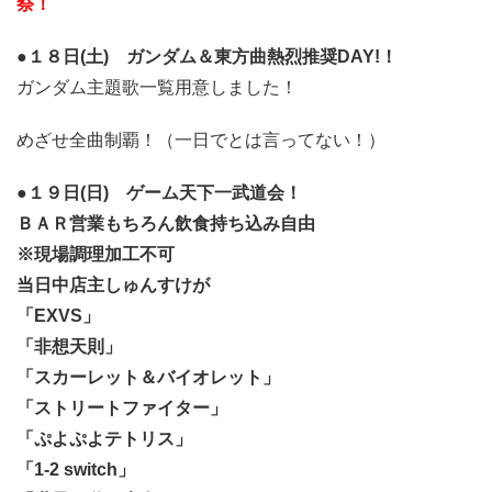
祭！
●１８日(土) ガンダム＆東方曲熱烈推奨DAY!！
ガンダム主題歌一覧用意しました！
めざせ全曲制覇！（一日でとは言ってない！）
●１９日(日) ゲーム天下一武道会！
ＢＡＲ営業もちろん飲食持ち込み自由
※現場調理加工不可
当日中店主しゅんすけが
「EXVS」
「非想天則」
「スカーレット＆バイオレット」
「ストリートファイター」
「ぷよぷよテトリス」
「1-2 switch」