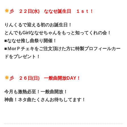
彡 ２２日
(水) ななせ誕生日 １ｓｔ！
りんくるで迎える初のお誕生日！
とんでもGirlななせちゃんをもっと知ってくれの会！
■ななせ推し曲祭り開催！
■ＭorＰチェキをご注文頂けた方に特製プロフィールカー
ドをプレゼント！
彡 ２６日
(日) 一般曲開放DAY！
今月も激熱必至！一般曲開放！
神曲！ネタ曲たくさんお待ちしてます！